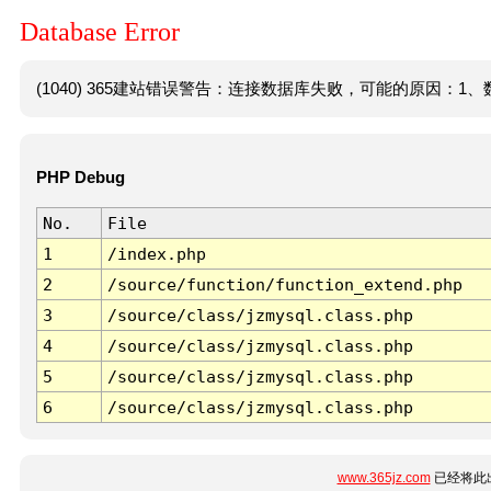
Database Error
(1040) 365建站错误警告：连接数据库失败，可能的原因：1、数
PHP Debug
No.
File
1
/index.php
2
/source/function/function_extend.php
3
/source/class/jzmysql.class.php
4
/source/class/jzmysql.class.php
5
/source/class/jzmysql.class.php
6
/source/class/jzmysql.class.php
www.365jz.com
已经将此