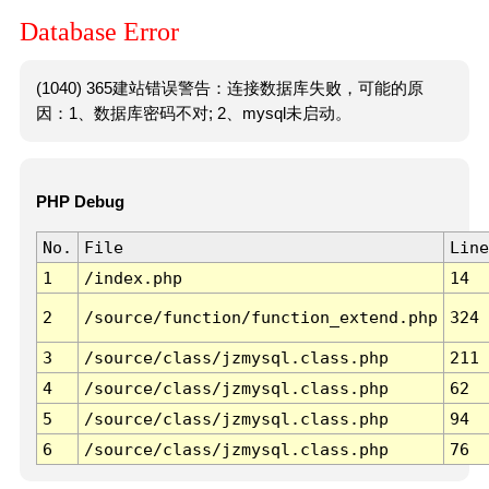
Database Error
(1040) 365建站错误警告：连接数据库失败，可能的原
因：1、数据库密码不对; 2、mysql未启动。
PHP Debug
No.
File
Line
1
/index.php
14
2
/source/function/function_extend.php
324
3
/source/class/jzmysql.class.php
211
4
/source/class/jzmysql.class.php
62
5
/source/class/jzmysql.class.php
94
6
/source/class/jzmysql.class.php
76