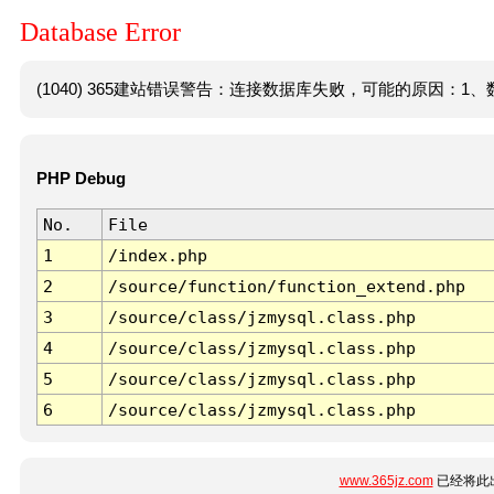
Database Error
(1040) 365建站错误警告：连接数据库失败，可能的原因：1、数
PHP Debug
No.
File
1
/index.php
2
/source/function/function_extend.php
3
/source/class/jzmysql.class.php
4
/source/class/jzmysql.class.php
5
/source/class/jzmysql.class.php
6
/source/class/jzmysql.class.php
www.365jz.com
已经将此