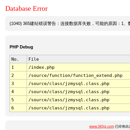
Database Error
(1040) 365建站错误警告：连接数据库失败，可能的原因：1、数
PHP Debug
No.
File
1
/index.php
2
/source/function/function_extend.php
3
/source/class/jzmysql.class.php
4
/source/class/jzmysql.class.php
5
/source/class/jzmysql.class.php
6
/source/class/jzmysql.class.php
www.365jz.com
已经将此