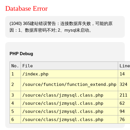
Database Error
(1040) 365建站错误警告：连接数据库失败，可能的原
因：1、数据库密码不对; 2、mysql未启动。
PHP Debug
No.
File
Line
1
/index.php
14
2
/source/function/function_extend.php
324
3
/source/class/jzmysql.class.php
211
4
/source/class/jzmysql.class.php
62
5
/source/class/jzmysql.class.php
94
6
/source/class/jzmysql.class.php
76