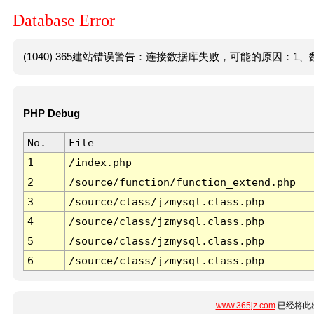
Database Error
(1040) 365建站错误警告：连接数据库失败，可能的原因：1、数
PHP Debug
No.
File
1
/index.php
2
/source/function/function_extend.php
3
/source/class/jzmysql.class.php
4
/source/class/jzmysql.class.php
5
/source/class/jzmysql.class.php
6
/source/class/jzmysql.class.php
www.365jz.com
已经将此