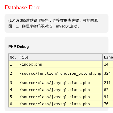
Database Error
(1040) 365建站错误警告：连接数据库失败，可能的原
因：1、数据库密码不对; 2、mysql未启动。
PHP Debug
No.
File
Line
1
/index.php
14
2
/source/function/function_extend.php
324
3
/source/class/jzmysql.class.php
211
4
/source/class/jzmysql.class.php
62
5
/source/class/jzmysql.class.php
94
6
/source/class/jzmysql.class.php
76