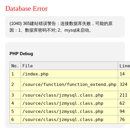
Database Error
(1040) 365建站错误警告：连接数据库失败，可能的原
因：1、数据库密码不对; 2、mysql未启动。
PHP Debug
No.
File
Line
1
/index.php
14
2
/source/function/function_extend.php
324
3
/source/class/jzmysql.class.php
211
4
/source/class/jzmysql.class.php
62
5
/source/class/jzmysql.class.php
94
6
/source/class/jzmysql.class.php
76