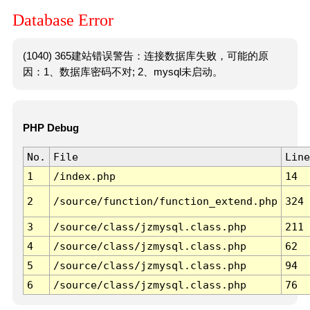
Database Error
(1040) 365建站错误警告：连接数据库失败，可能的原
因：1、数据库密码不对; 2、mysql未启动。
PHP Debug
No.
File
Line
1
/index.php
14
2
/source/function/function_extend.php
324
3
/source/class/jzmysql.class.php
211
4
/source/class/jzmysql.class.php
62
5
/source/class/jzmysql.class.php
94
6
/source/class/jzmysql.class.php
76