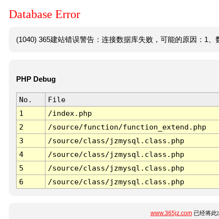
Database Error
(1040) 365建站错误警告：连接数据库失败，可能的原因：1、数
PHP Debug
No.
File
1
/index.php
2
/source/function/function_extend.php
3
/source/class/jzmysql.class.php
4
/source/class/jzmysql.class.php
5
/source/class/jzmysql.class.php
6
/source/class/jzmysql.class.php
www.365jz.com
已经将此