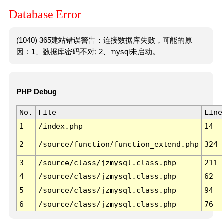
Database Error
(1040) 365建站错误警告：连接数据库失败，可能的原
因：1、数据库密码不对; 2、mysql未启动。
PHP Debug
No.
File
Line
1
/index.php
14
2
/source/function/function_extend.php
324
3
/source/class/jzmysql.class.php
211
4
/source/class/jzmysql.class.php
62
5
/source/class/jzmysql.class.php
94
6
/source/class/jzmysql.class.php
76